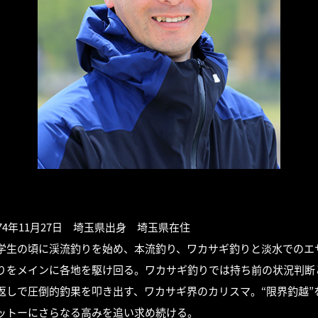
974年11月27日 埼玉県出身 埼玉県在住
学生の頃に渓流釣りを始め、本流釣り、ワカサギ釣りと淡水でのエ
りをメインに各地を駆け回る。ワカサギ釣りでは持ち前の状況判断
返しで圧倒的釣果を叩き出す、ワカサギ界のカリスマ。“限界釣越”
ットーにさらなる高みを追い求め続ける。