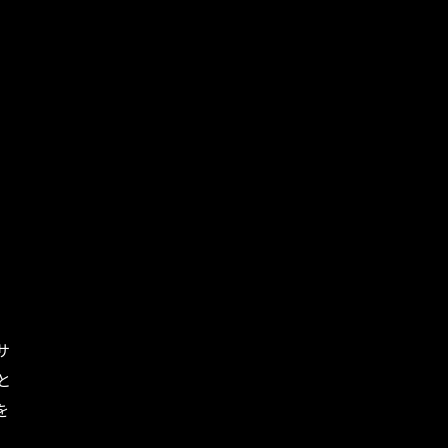
サ
と
を