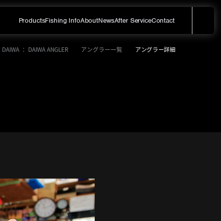
Products
Fishing Info
About
News
After Service
Contact
メ
サイト内を検索する
DAIWA ： DAIWA ANGLER
アングラー一覧
アングラー詳細