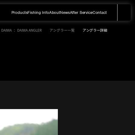
Products
Fishing Info
About
News
After Service
Contact
メ
サイト内を検索する
DAIWA ： DAIWA ANGLER
アングラー一覧
アングラー詳細