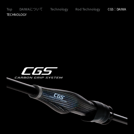
Top
DAIWAについて
Technology
Rod Technology
CGS：DAIWA
TECHNOLOGY