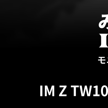
モ
IM Z TW1