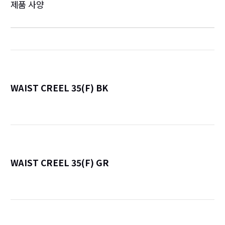
제품 사양
WAIST CREEL 35(F) BK
詳
WAIST CREEL 35(F) GR
詳