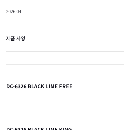
2026.04
제품 사양
DC-6326 BLACK LIME FREE
詳
DC-6326 BLACK LIME KING