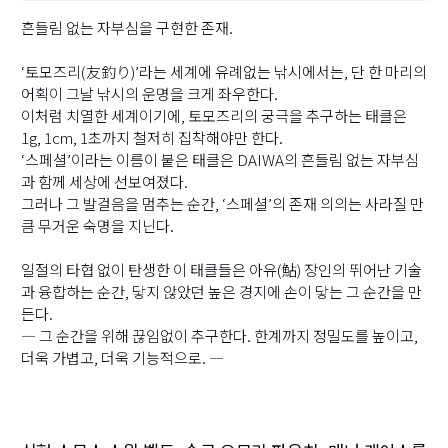
흔들림 없는 자부심을 구현한 존재.
‘토모즈리(友釣り)’라는 세계에 유례없는 낚시에서는, 단 한 마리의
어획이 그날 낚시의 운명을 크게 좌우한다.
이처럼 치열한 세계이기에, 토모즈리의 궁극을 추구하는 태클은
1g, 1cm, 1초까지 철저히 집착해야만 한다.
‘스페셜’이라는 이름이 붙은 태클은 DAIWA의 흔들림 없는 자부심
과 함께 세상에 선보여졌다.
그러나 그 발걸음을 멈추는 순간, ‘스페셜’의 존재 의의는 사라질 만
큼 무거운 숙명을 지닌다.
일절의 타협 없이 탄생한 이 태클들은 아유(鮎) 장인의 뛰어난 기술
과 융합하는 순간, 닿지 않았던 높은 경지에 손이 닿는 그 순간을 만
든다.
― 그 순간을 위해 끊임없이 추구한다. 한계까지 정밀도를 높이고,
더욱 가볍고, 더욱 기능적으로. ―