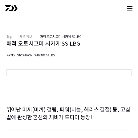
사이트 
Top
제품 정보
쾌적 오토시코미 시카케 SS LBG
쾌적 오토시코미 시카케 SS LBG
6
KAITEKI OTOSHIKOMI SHIKAKE SS LBG
츠요시 이사키 5병
5
뛰어난 미끼(미끼) 걸림, 파워(바늘, 해리스 결절) 등, 고심
끝에 완성한 혼신의 채비가 드디어 등장!