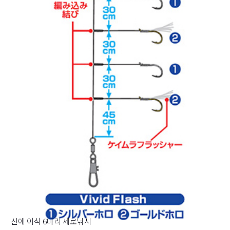
신예 이삭 6마리 세로낚시