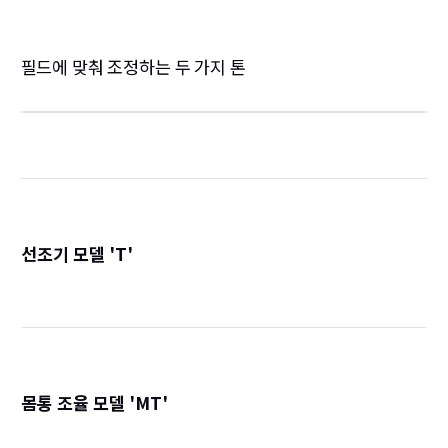
필드에 맞춰 조정하는 두 가지 톤
선조기 모델 'T'
詳
몸통 조율 모델 'MT'
詳