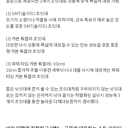
표준으로 제공되는 3개의 초릿대로 상황에 맞게 폭넓게 대응 가능.
(1) SMT(솔리드) 초릿대
초기의 소형이나 저활동 시에 최적이며, 금속 특유의 매우 높은 감
도를 갖춘 SMT(솔리드) 초릿대.
(2) 카본 튜블러 초릿대
다양한 낚시 상황에 폭넓게 대응할 수 있는 만능 성능을 갖춘 표준
형 카본 튜블러 초릿대
(3) 파워 타입 카본 튜블러(-10cm)
10cm 짧아져 추를 이용한 세목낚시나 대물 낚시에 대응하는 파워
타입 카본 튜블러 초릿대
짧은 낚싯대에 흔히 볼 수 있는 초릿대처럼 구부러지지 않는 낚싯대
로는 잡히지 않는 은어까지 낚아 올리는 차별화된 실낚시 성능에 3
개의 초릿대를 통한 놀라운 다재다능함까지 겸비했다.