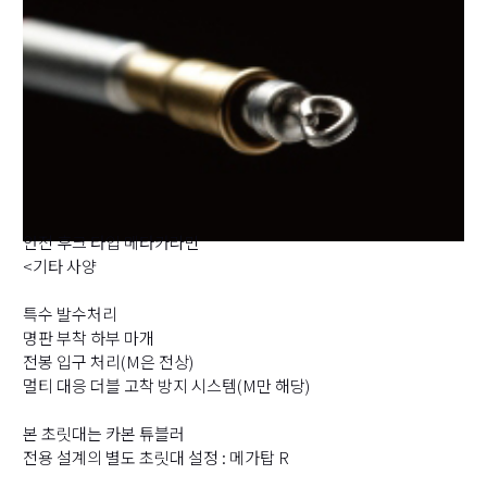
안전 후크 타입 메타카라만
<기타 사양
특수 발수처리
명판 부착 하부 마개
전봉 입구 처리(M은 전상)
멀티 대응 더블 고착 방지 시스템(M만 해당)
본 초릿대는 카본 튜블러
전용 설계의 별도 초릿대 설정 : 메가탑 R