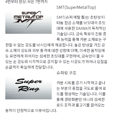
4번부터 원상: M은 7번까지
SMT(SuperMetalTop)
SMT(슈퍼 메탈 톱)는 초탄성 티
타늄 합금 소재를 낚싯대의 초릿
대에 사용한 DAIWA의 독자적인
기술입니다. 금속 특유의 진동 증
폭 능력을 통해 카본 소재로는 구
현할 수 없는 감도를 낚시인에게 제공합니다. 높은 탄성을 가진 금
속 소재의 강도와 외부 충격에 대한 강함에 더해, 미세한 움직임에
도 유연하게 휘어지는 섬세한 초릿대를 구현하여, 금속만이 줄 수
있는 손 감도와 시각적으로 감지할 수 있는 시감도가 뛰어나 입질을
손끝까지 확실하게 전달합니다.
슈퍼링 구조
카본 시트를 감기 시작하고 끝나
는 부분의 중첩을 극도로 줄여 로
드를 형성하는 기술입니다. 이를
통해 경량화뿐만 아니라 섬세한
로드 조작과 물고기를 끌어오는
동작이 안정적으로 이루어집니다.