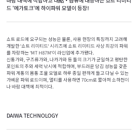
바람 대책에 적합하고 대鮎・급류에 대응하는 쇼트 리미티
드 '메가토크'에 하이파워 모델이 등장!
쇼트 로드에 요구되는 성능은 물론, 사용 현장의 특징까지 고려해
개발한 '쇼트 리미티드' 시리즈에 쇼트 리미티드 사상 최강의 파워
를 자랑하는 'MT H87M'이 라인업에 추가됐다.
신통가와, 구즈류가와, 나카가와 등 돌의 크기가 균일하고 평탄한
포인트의 추와 세력 낚시에 적합하며, 부드러운 당김 성능을 갖춘
파워 계통의 몸통 조율 모델로 하루 종일 편하게 들고 다닐 수 있는
가벼운 파워 로드이며, 멀티를 사용하면 70cm로 짧아져 소하천이
나 바람 대책에 최적이다.
DAIWA TECHNOLOGY