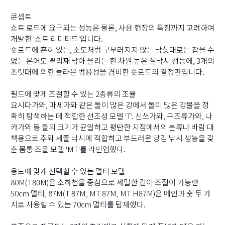
콘셉트
쇼트 로드에 요구되는 성능은 물론, 사용 현장의 특징까지 고려하여
개발한 '쇼트 리미티드'입니다.
숏로드에 흔히 있는, 소도처럼 구부러지지 않는 낚싯대로는 잡을 수
없는 은어도 뿌리째 낚아 올리는 한 차원 높은 실낚시 성능에, 3개의
초릿대에 의한 놀라운 범용성을 겸비한 숏로드의 결정판입니다.
필드에 맞게 조절할 수 있는 2종류의 조율
요시다가와, 마세가와 같은 돌이 많은 강에서 돌이 많은 강물을 정
확히 탐색하는 데 적합한 선조성 모델 'T'. 신쓰가와, 구즈류가와, 나
카가와 등 돌의 크기가 균일하고 평탄한 지점에서의 분류나 바람 대
책용으로 추와 세줄 낚시에 적합하고 부드러운 당김 낚시 성능을 갖
춘 몸통 조율 모델 'MT'를 라인업했다.
용도에 맞게 선택할 수 있는 멀티 모델
80M(T80M)은 소하천을 중심으로 세밀한 길이 조절이 가능한
50cm 멀티, 87M(T 87M, MT 87M, MT H87M)은 메인과 숏 두 가
지로 사용할 수 있는 70cm 멀티를 탑재했다.