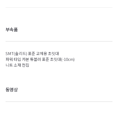
부속품
SMT(솔리드) 표준 교체용 초릿대
파워 타입 카본 튜블러 표준 초릿대(-10cm)
니트 소재 천집
동영상