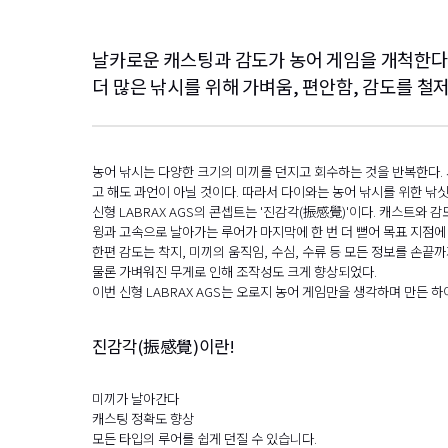
날카로운 캐스팅과 감도가 농어 게임을 개척한다
더 많은 낚시를 위해 가벼움, 편안함, 감도를 철
농어 낚시는 다양한 크기의 미끼를 던지고 회수하는 것을 반복한다.
고 해도 과언이 아닐 것이다. 따라서 다이와는 농어 낚시를 위한 낚
신형 LABRAX AGS의 콘셉트는 '진감각(振感覺)'이다. 캐스트
윙과 고속으로 날아가는 루어가 마지막에 한 번 더 뻗어 목표 지점
한편 감도는 착지, 미끼의 움직임, 수심, 수류 등 모든 정보를 손끝
물론 가벼워진 무게로 인해 조작성도 크게 향상되었다.
이번 신형 LABRAX AGS는 오로지 농어 게임만을 생각하며 만든 
진감각(振感覺)이란!
미끼가 날아간다
캐스팅 정확도 향상
모든 타입의 루어를 쉽게 던질 수 있습니다.