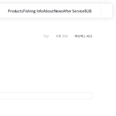
Products
Fishing Info
About
News
After Service
B2B
메뉴
사이트 내 검색
Top
제품 정보
라브락스 AGS
목
8