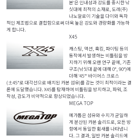
본'은 인내성과 강도를 중시한 낚
싯대에 최적의 소재로, 도레(주)
나노알로이 기술을 다이와 독자
적인 제조법으로 결합함으로써 더욱 높은 강도와 경량화를 가능하
게 합니다.
X45
캐스팅, 액션, 훅킹, 파이팅 등의
동작에서 발생하는 비틀림을 방
지하기 위해 오랜 연구 끝에, 기존
구조(낚싯대 끝에 대해 0°, 90°)에
더해 '45°' 바이어스 크로스
(±45°로 대각선으로 배치된 카본 섬유)를 감는 것이 최적이라는 결
론에 도달했습니다. X45를 탑재하여 비틀림을 방지하고, 파워, 조
작성, 감도가 비약적으로 향상되었습니다.
MEGA TOP
메가톱은 섬유와 수지가 균일하
게 분산된 카본 솔리드로, 모든 방
향에서 동일한 휨새를 나타냅니
다. 그 결과, 일반 카본 솔리드에