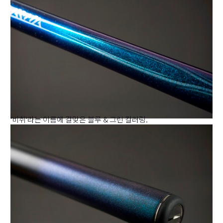
'비취'라는 이름에 걸맞은 블루 & 그린 컬러링.