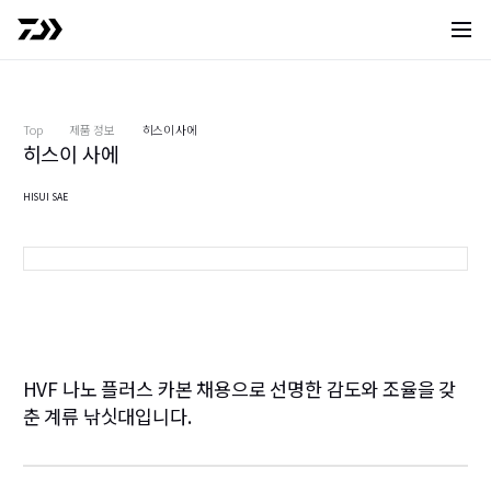
사이트 
Top
제품 정보
히스이 사에
히스이 사에
HISUI SAE
경조 60M
HVF 나노 플러스 카본 채용으로 선명한 감도와 조율을 갖
춘 계류 낚싯대입니다.