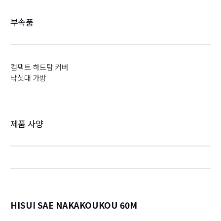
부속품
컴팩트 하드탑 커버
낚싯대 가방
제품 사양
HISUI SAE NAKAKOUKOU 60M
詳