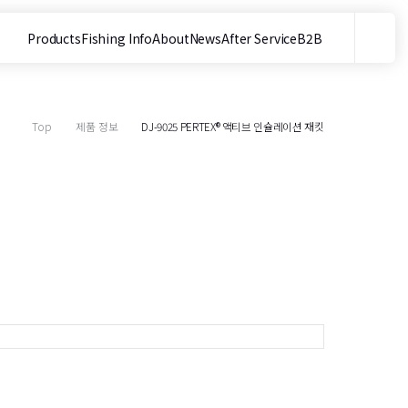
Products
Fishing Info
About
News
After Service
B2B
메뉴
사이트 내 검색
Top
제품 정보
DJ-9025 PERTEX® 액티브 인슐레이션 재킷
목