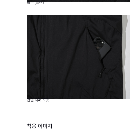
발수 (표면)
컨실 지퍼 포켓
착용 이미지