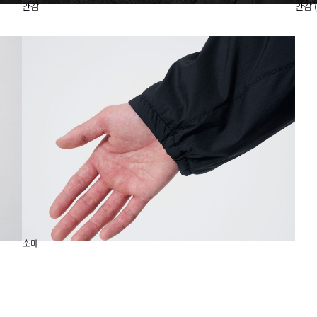
안감
안감 
소매