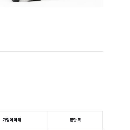
項
가랑이 아래
밑단 폭