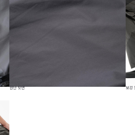
원단 뒷면
보강 