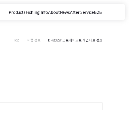
Products
Fishing Info
About
News
After Service
B2B
메뉴
사이트 내 검색
Top
제품 정보
DR-2325P 스프레이 코트 레인 비브 팬츠
목