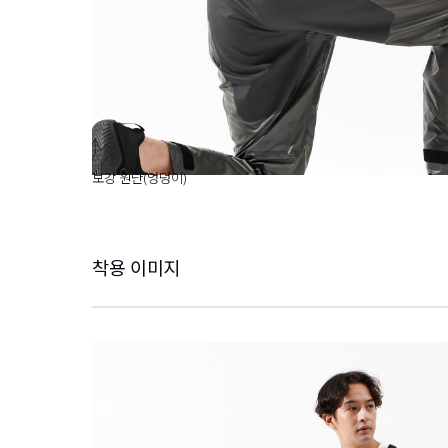
보강 원단(엉덩이)
착용 이미지