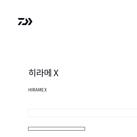
히라메 X
HIRAME X