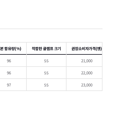
項
본 함유량(%)
적합한 클램프 크기
권장소비자가격(엔)
JA
96
SS
21,000
45501334
96
SS
22,000
45501334
97
SS
23,000
45501334
으로 스크롤