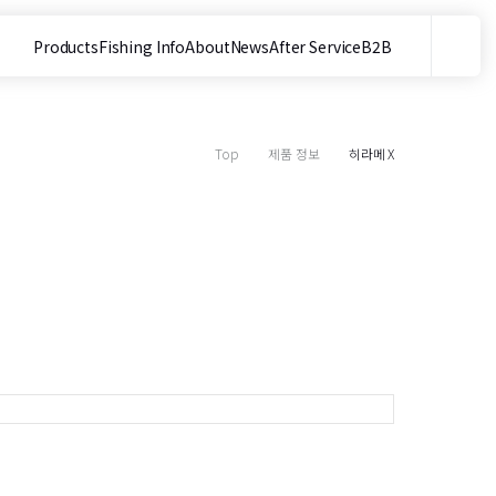
Products
Fishing Info
About
News
After Service
B2B
메뉴
사이트 내 검색
Top
제품 정보
히라메 X
목
M
2