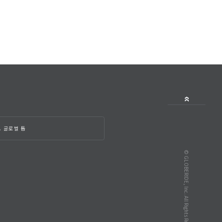
A 글로벌 톱
© GLOBERIDE, Inc. All Rights Reserved.