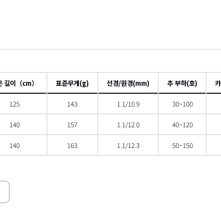
은 길이（cm）
표준무게(g)
선경/원경(mm)
추 부하(호)
카
125
143
1.1/10.9
30~100
140
157
1.1/12.0
40~120
140
163
1.1/12.3
50~150
 스크롤
오른쪽