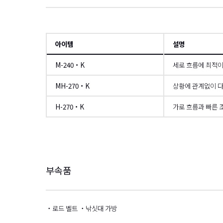
아이템
설명
M-240・K
세로 흐름에 최적이
MH-270・K
상황에 관계없이 다
H-270・K
가로 흐름과 빠른 
왼쪽으로
부속품
・로드 벨트 ・낚싯대 가방