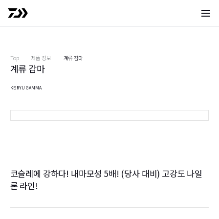
사이트 
Top
제품 정보
계류 감마
계류 감마
KEIRYU GAMMA
코슬레에 강하다! 내마모성 5배! (당사 대비) 고강도 나일
론 라인!