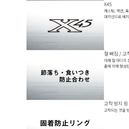
X45
캐스팅, 액션, 
대각선으로 배치된
절 빠짐 / 고
아래 절 마디의 
춤에 의해 형성
고착 방지 링
고착되는 것을 