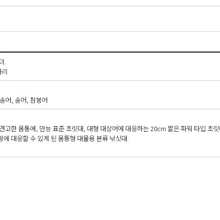
더.
사리
송어, 송어, 참붕어
용한 견고한 몸통에, 만능 표준 초릿대, 대형 대상어에 대응하는 20cm 짧은 파워 타입
에 대응할 수 있게 된 몸통형 대물용 본류 낚싯대.
 스크롤
오른쪽