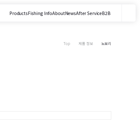
Products
Fishing Info
About
News
After Service
B2B
메뉴
사이트 내 검색
Top
제품 정보
노보리
목
9