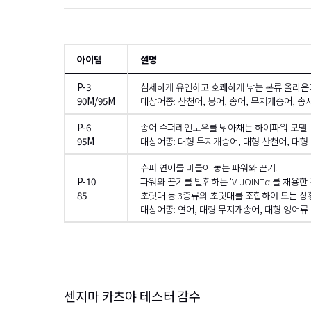
아이템
설명
P-3
섬세하게 유인하고 호쾌하게 낚는 본류 올라운
90M/95M
대상어종: 산천어, 붕어, 송어, 무지개송어, 송
P-6
송어 슈퍼레인보우를 낚아채는 하이파워 모델.
95M
대상어종: 대형 무지개송어, 대형 산천어, 대형 
슈퍼 연어를 비틀어 놓는 파워와 끈기.
P-10
파워와 끈기를 발휘하는 'V-JOINTα'를 채
85
초릿대 등 3종류의 초릿대를 조합하여 모든 상황
대상어종: 연어, 대형 무지개송어, 대형 잉어류
왼쪽으로
센지마 카츠야 테스터 감수