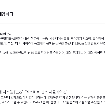
제압하다.
 태어났다.
과 끈질김을 실현했다. 불리한 자세나 하부 낚싯대에서도 잘 끊어지지 않으며, 흩어짐이
다. 하천, 채비, 사이즈에 폭넓게 대응하는 튜브형 초릿대에 20cm 짧고 감도와 유연
모델은 송어, 슈퍼레인보우, P-10 모델은 미터급 슈퍼연어, 대형 무지개송어, 대형 잉어
 시스템 [ESS] (엑스퍼트 센스 시뮬레이션)
그 반대 방향으로 다시 일어나려는 에너지(복원력)가 발생합니다. 이는 변형된 블랭크
 요소라고 할 수 있습니다. DAIWA는 이 ‘변형 에너지’를 분석하고 설계할 수 있는 