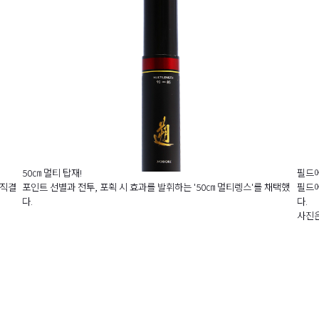
50㎝ 멀티 탑재!
필드에
'직결
포인트 선별과 전투, 포획 시 효과를 발휘하는 '50㎝ 멀티렝스'를 채택했
필드에
다.
다.
사진