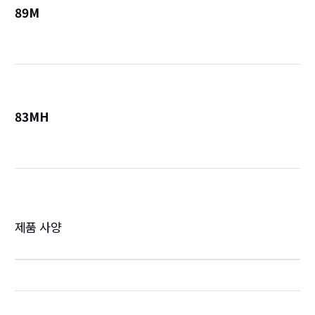
89M
詳
83MH
詳
제품 사양