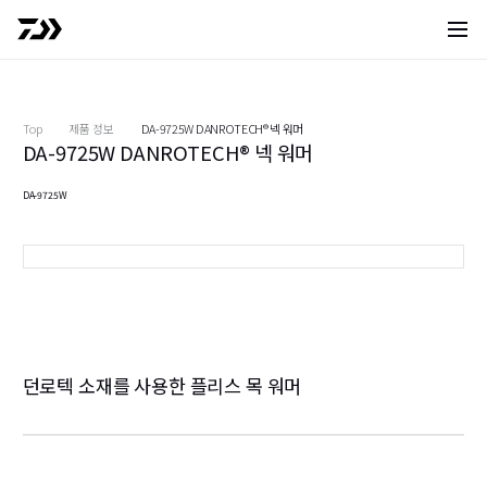
사이트 
Top
제품 정보
DA-9725W DANROTECH® 넥 워머
DA-9725W DANROTECH® 넥 워머
DA-9725W
검정
던로텍 소재를 사용한 플리스 목 워머