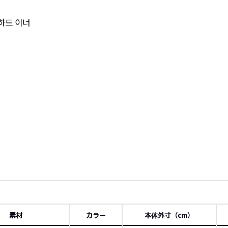
 하드 이너
素材
カラー
本体外寸（cm）