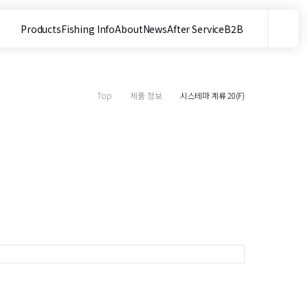
Products
Fishing Info
About
News
After Service
B2B
메뉴
사이트 내 검색
Top
제품 정보
시스테마 계류 20(F)
목