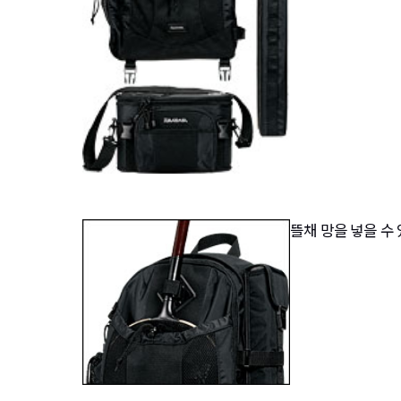
뜰채 망을 넣을 수