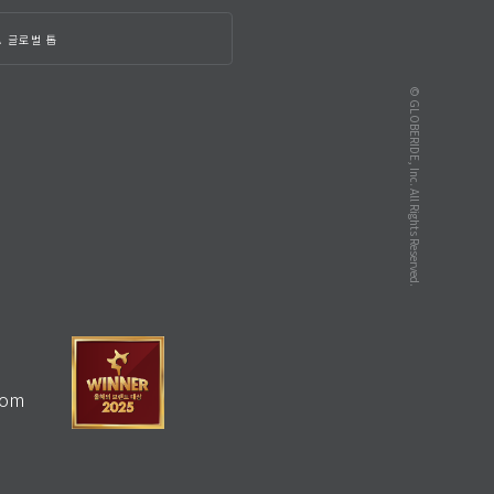
A 글로벌 톱
© GLOBERIDE, Inc. All Rights Reserved.
com