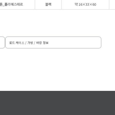
론_폴리에스테르
블랙
약 16×33×60
 스크롤
오른쪽
로드 케이스 / 가방 / 바캉 정보