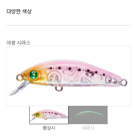
다양한 색상
야광 시라스
평상시
야광시