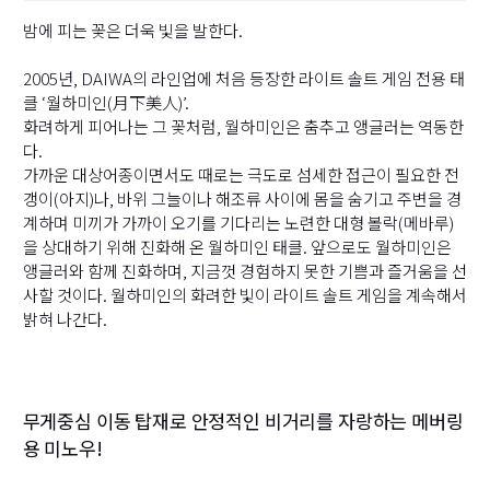
밤에 피는 꽃은 더욱 빛을 발한다.
2005년, DAIWA의 라인업에 처음 등장한 라이트 솔트 게임 전용 태
클 ‘월하미인(月下美人)’.
화려하게 피어나는 그 꽃처럼, 월하미인은 춤추고 앵글러는 역동한
다.
가까운 대상어종이면서도 때로는 극도로 섬세한 접근이 필요한 전
갱이(아지)나, 바위 그늘이나 해조류 사이에 몸을 숨기고 주변을 경
계하며 미끼가 가까이 오기를 기다리는 노련한 대형 볼락(메바루)
(
을 상대하기 위해 진화해 온 월하미인 태클. 앞으로도 월하미인은
앵글러와 함께 진화하며, 지금껏 경험하지 못한 기쁨과 즐거움을 선
(
사할 것이다. 월하미인의 화려한 빛이 라이트 솔트 게임을 계속해서
(
밝혀 나간다.
무게중심 이동 탑재로 안정적인 비거리를 자랑하는 메버링
용 미노우!