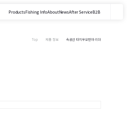
Products
Fishing Info
About
News
After Service
B2B
메뉴
사이트 내 검색
Top
제품 정보
속공선 타치우오텐야 리더
목
1