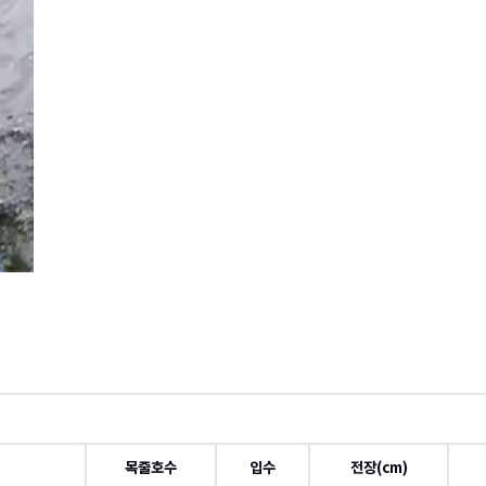
목줄호수
입수
전장(cm)