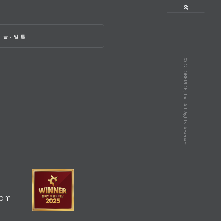
A 글로벌 톱
© GLOBERIDE, Inc. All Rights Reserved.
com