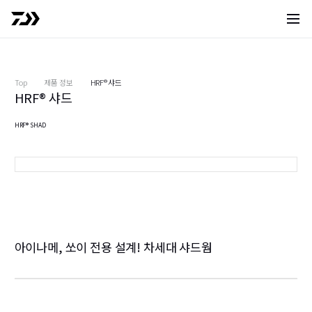
사이트 
Top
제품 정보
HRF® 샤드
HRF® 샤드
HRF® SHAD
그린 호박
아이나메, 쏘이 전용 설계! 차세대 샤드웜