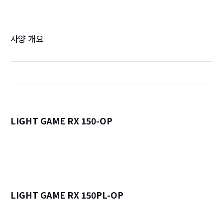
사양 개요
LIGHT GAME RX 150-OP
詳
LIGHT GAME RX 150PL-OP
詳