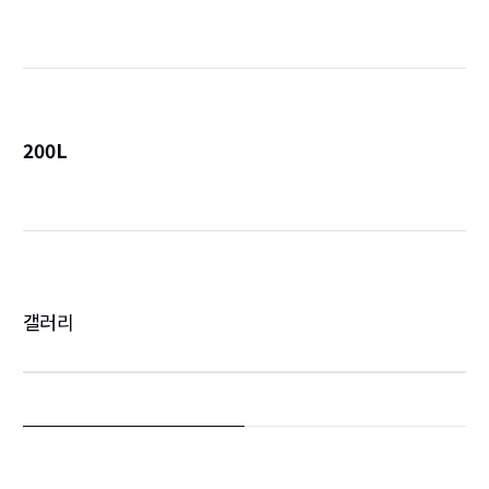
詳
200L
詳
갤러리