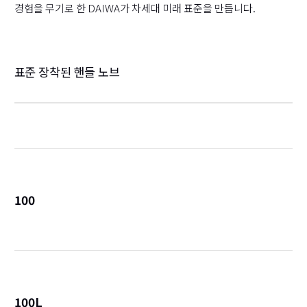
경험을 무기로 한 DAIWA가 차세대 미래 표준을 만듭니다.
표준 장착된 핸들 노브
100
詳
100L