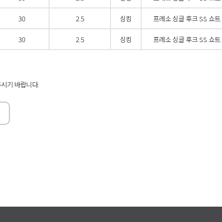
30
2.5
싱킹
프레소 싱글 후크 SS 쇼트 
30
2.5
싱킹
프레소 싱글 후크 SS 쇼트 
 스크롤
오른쪽
주시기 바랍니다.