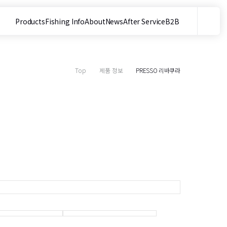
Products
Fishing Info
About
News
After Service
B2B
메뉴
사이트 내 검색
Top
제품 정보
PRESSO 리바쿠라
목