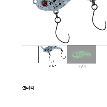
평상시
야광시
갤러리