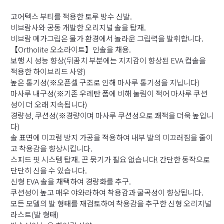
고어텍스 부티를 적용한 토루 방수 신발.
비브람사와 공동 개발한 오리지널 솔을 탑재.
비브람 메가그립은 물가 환경에서 놀라운 그립력을 발휘합니다.
【Ortholite 오소라이트】인솔을 채용.
보행 시 성능 향상(뒤꿈치 부분에는 지지감이 향상된 EVA 컵솔을
적용한 하이브리드 사양)
높은 통기성(※오픈셀 구조로 인해 마사루 통기성을 지닙니다)
마사루 내구성(※기존 우레탄 폼에 비해 눌림이 적어 마사루 쿠션
성이 더 오래 지속됩니다)
경량성, 쿠션성(※경량이며 마사루 쿠션성으로 쾌적을 더욱 높입니
다)
솔 표면에 미끄럼 방지 가공을 적용하여 내부 발의 미끄러짐을 줄이
고 착용감을 향상시킵니다.
스피드 핏 시스템 탑재. 끈 묶기가 필요 없습니다! 간단한 동작으로
단단히 신을 수 있습니다.
신형 EVA 솔을 채택하여 경량화를 추구.
쿠션성이 높고 매우 야와라하여 착용감과 굴곡성이 향상됩니다.
모든 모델의 발 형태를 재검토하여 착용감을 추구한 신형 오리지널
라스트(발 형태)