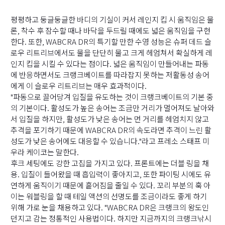
(
평평하고 둥글둥글한 바디의 기실이 커서 레인지 킵 시 움직임은 물
론, 착수 후 잠수할 때나 바닥을 두드릴 때에도 넓은 움직임을 구현
한다. 또한, WABCRA DR의 특기할 만한 수영 성능은 슈퍼 데드 슬
로우 리트리브에서도 물을 단단히 물고 크게 헤엄쳐서 확실하게 레
인지 킵을 시킬 수 있다는 점이다. 넓은 움직임이 만들어내는 파동
에 반응하면서도 크랭크베이트를 따라잡지 못하는 저활동성 송어
에게 이 슬로우 리트리브는 매우 효과적이다.
"파동으로 끌어당겨 입질을 유도하는 것이 크랭크베이트의 기본 중
의 기본이다. 활성도가 높은 송어는 조금만 거리가 멀어져도 날아와
서 입질을 하지만, 활성도가 낮은 송어는 먼 거리를 헤엄치지 않고
추격을 포기하기 때문에 WABCRA DR의 속도라면 추격이 느린 활
성도가 낮은 송어에도 대응할 수 있습니다."라고 프레소 스태프 미
우라 케이코는 말한다.
후크 세팅에도 강한 고집을 가지고 있다. 프론트에는 더블 링을 채
용. 입질이 들어왔을 때 흡입력이 좋아지고, 또한 파이팅 시에도 유
연하게 움직이기 때문에 흩어짐을 줄일 수 있다. 꼬리 부분의 훅 아
이는 워블링을 할 때 테일 액션의 선명도를 조금이라도 좋게 하기
위해 가로 눈을 채용하고 있다. "WABCRA DR은 크랭크의 왕도인
던지고 감는 정통적인 사용법이다. 하지만 지금까지의 크랭크낚시