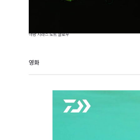
야광 시라스 도트 글로우
영화