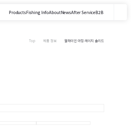
Products
Fishing Info
About
News
After Service
B2B
메뉴
사이트 내 검색
Top
제품 정보
월하미인 아징 레이지 솔리드
목