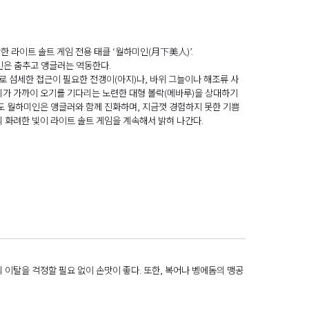
장한 라이트 솔트 게임 전용 태클 ‘월하미인(月下美人)’.
인은 춤추고 앵글러는 역동한다.
 섬세한 접근이 필요한 전갱이(아지)나, 바위 그늘이나 해조류 사
끼가 가까이 오기를 기다리는 노련한 대형 볼락(메바루)을 상대하기
도 월하미인은 앵글러와 함께 진화하며, 지금껏 경험하지 못한 기쁨
 화려한 빛이 라이트 솔트 게임을 계속해서 밝혀 나간다.
의 이탈을 걱정할 필요 없이 손맛이 좋다. 또한, 복어나 벵에돔의 맹공