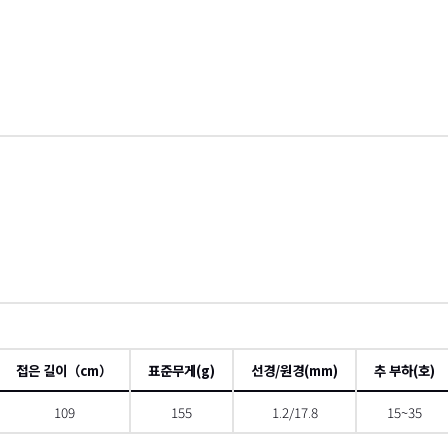
접은 길이（cm）
표준무게(g)
선경/원경(mm)
추 부하(호)
109
155
1.2/17.8
15~35