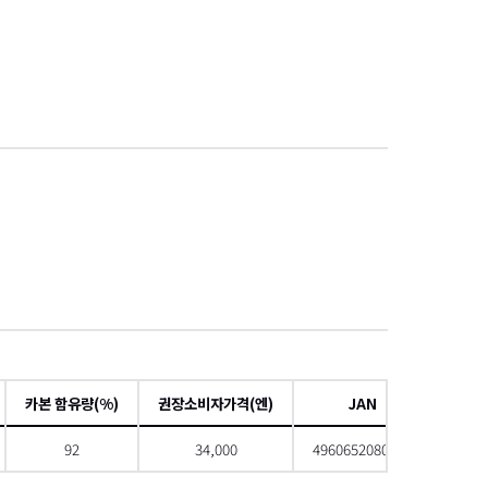
項
카본 함유량(%)
권장소비자가격(엔)
JAN
92
34,000
4960652080866