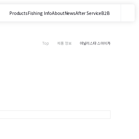
Products
Fishing Info
About
News
After Service
B2B
메뉴
사이트 내 검색
Top
제품 정보
아날리스타 스미이카
목
2