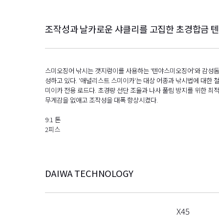
조작성과 날카로운 샤클리를 고집한 초경합금 
스미오징어 낚시는 갯지렁이를 사용하는 '텐야스미오징어'와 감성돔
성하고 있다. '애널리스트 스미이카'는 대상 어종과 낚시법에 대한 철저
미이카 전용 로드다. 초경량 선단 조율과 나사 풀림 방지를 위한 최적
무게감을 없애고 조작성을 대폭 향상시켰다.
9:1 톤
2피스
DAIWA TECHNOLOGY
X45