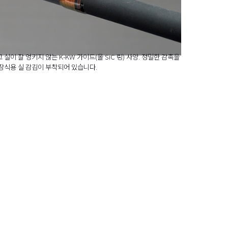
 실이 잘 엉키지 않는 K-KW 가이드(올 SiC 링) 사양. 정밀한 감촉을
장식용 실 감김이 부착되어 있습니다.