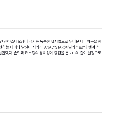
적인 텐야스미오징어 낚시는 독특한 낚시법으로 두터운 마니아층을 형
하는 다이와 낚싯대 시리즈 'ANALYSTAR(애널리스트)'의 텐야 스
 실현했다. 손맛과 캐스팅의 용이성에 중점을 둔 210의 길이 설정으로