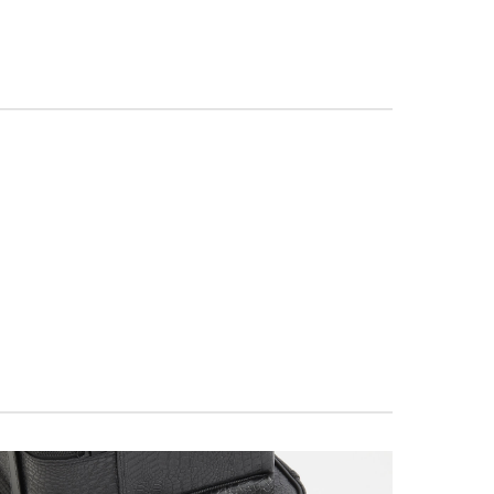
(
(
(