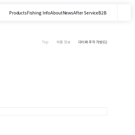
Products
Fishing Info
About
News
After Service
B2B
메뉴
사이트 내 검색
Top
제품 정보
다이와 주걱 가방(G)
목
(