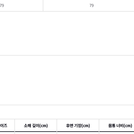
79
79
 스크롤
오른쪽
이즈
소매 길이(cm)
후면 기장(cm)
몸통 너비(cm)