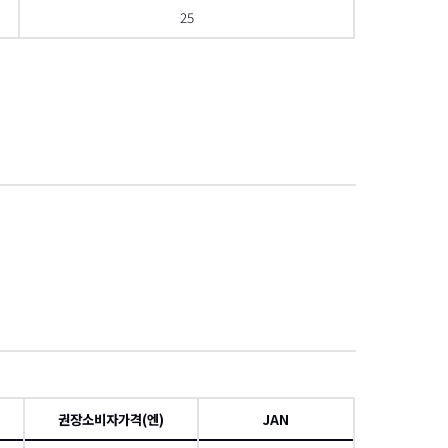
25
으로 스크롤
項
권장소비자가격(엔)
JAN