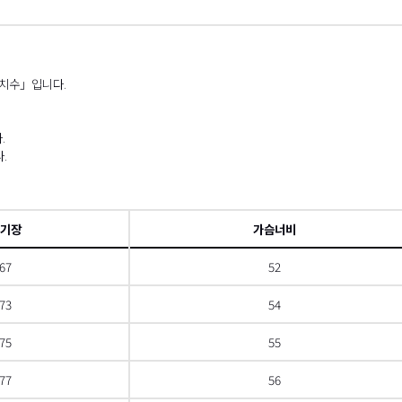
 치수」입니다.
.
.
총기장
가슴너비
67
52
73
54
75
55
77
56