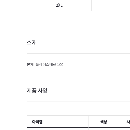
2XL
왼쪽으로
소재
본체: 폴리에스테르 100
제품 사양
아이템
색상
사