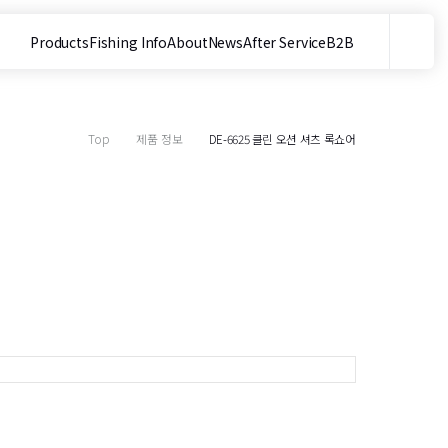
Products
Fishing Info
About
News
After Service
B2B
메뉴
사이트 내 검색
Top
제품 정보
DE-6625 클린 오션 셔츠 록쇼어
목