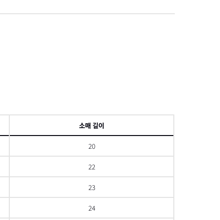
項
소매 길이
20
22
23
24