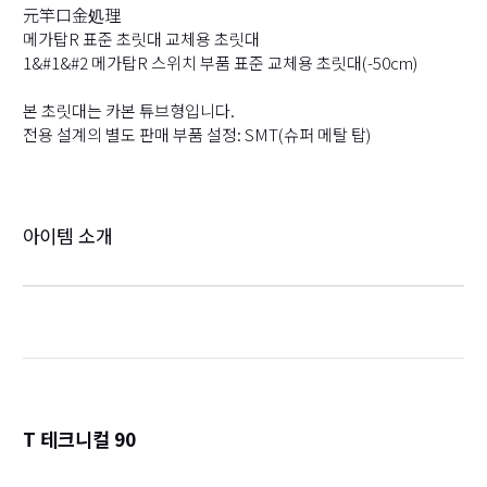
元竿口金処理
메가탑R 표준 초릿대 교체용 초릿대
1&#1&#2 메가탑R 스위치 부품 표준 교체용 초릿대(-50cm)
본 초릿대는 카본 튜브형입니다.
전용 설계의 별도 판매 부품 설정: SMT(슈퍼 메탈 탑)
아이템 소개
T 테크니컬 90
詳