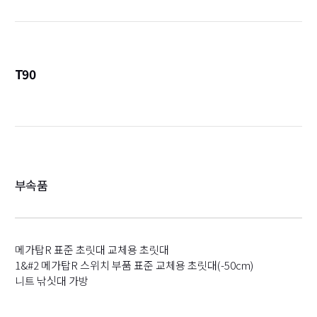
T90
詳
부속품
메가탑R 표준 초릿대 교체용 초릿대
1&#2 메가탑R 스위치 부품 표준 교체용 초릿대(-50cm)
니트 낚싯대 가방