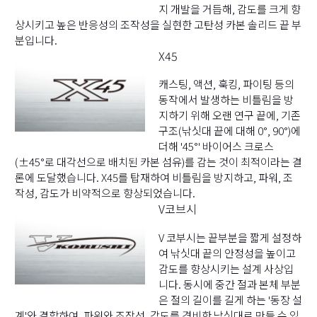
지 개발을 거듭해, 감도를 크게 향
상시키고 높은 반응성의 조작성을 실현한 고탄성 카본 솔리드 끝 부
분입니다.
X45
캐스팅, 액션, 훅킹, 파이팅 등의
동작에서 발생하는 비틀림을 방
지하기 위해 오랜 연구 끝에, 기존
구조(낚싯대 끝에 대해 0°, 90°)에
더해 '45°' 바이어스 크로스
(±45°로 대각선으로 배치된 카본 섬유)를 감는 것이 최적이라는 결
론에 도달했습니다. X45를 탑재하여 비틀림을 방지하고, 파워, 조
작성, 감도가 비약적으로 향상되었습니다.
V코브시
V 코부시는 끝부분을 짧게 설정하
여 낚싯대 끝의 안정성을 높이고
감도를 향상시키는 설계 사상입
니다. 동시에 중간 절과 본체 부분
은 절의 길이를 길게 하는 '동장 설
계'와 결합하여, 파워와 조작성, 감도를 겸비한 낚싯대로 만들 수 있