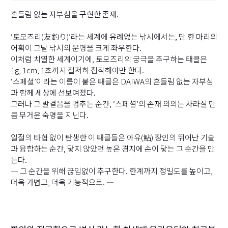
흔들림 없는 자부심을 구현한 존재.
‘토모즈리(友釣り)’라는 세계에 유례없는 낚시에서는, 단 한 마리의
어획이 그날 낚시의 운명을 크게 좌우한다.
이처럼 치열한 세계이기에, 토모즈리의 궁극을 추구하는 태클은
1g, 1cm, 1초까지 철저히 집착해야만 한다.
‘스페셜’이라는 이름이 붙은 태클은 DAIWA의 흔들림 없는 자부심
과 함께 세상에 선보여졌다.
그러나 그 발걸음을 멈추는 순간, ‘스페셜’의 존재 의의는 사라질 만
큼 무거운 숙명을 지닌다.
일절의 타협 없이 탄생한 이 태클들은 아유(鮎) 장인의 뛰어난 기술
과 융합하는 순간, 닿지 않았던 높은 경지에 손이 닿는 그 순간을 만
든다.
― 그 순간을 위해 끊임없이 추구한다. 한계까지 정밀도를 높이고,
더욱 가볍고, 더욱 기능적으로. ―