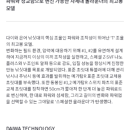
파워와 정교함으로 변신 가능한 차세대 올라운더의 최고봉
모델
다이와 은어 낚싯대의 핵심 조율인 파워와 조작성이 뛰어난 'T' 조율
의 최고봉 모델.
변화하는 필드 환경, 압력에 대응하기 위해 #1, #2를 유연하게 설계
하여 지금까지 이상의 미끼 조작성을 실현하고, 스페셜 Z-SVF 나노
플러스와 V-조인트 알파 등으로 감도, 입질 성능을 향상시켜 진정한
만능 낚싯대를 목표로 개발되었다. 표준 초릿대 튜블러에 더해 관리
낚시나 추낚시 등에 효과를 발휘하는 메가탑R 표준 초릿대 교체용
초릿대를 부속했다. 또한 동봉된 #1,2 메가탑R 스위치 파츠의 표준
교체 초릿대를 장착하면 50cm가 짧아져 한 단계 더 높은 파워로드
로 변신하며, 한 대로 파워와 섬세함, 그리고 길이의 변화와 파워업
을 선택할 수 있는 그야말로 '스페셜한 올라운더'가 탄생했다.
DAIWA TECHNOLOGY