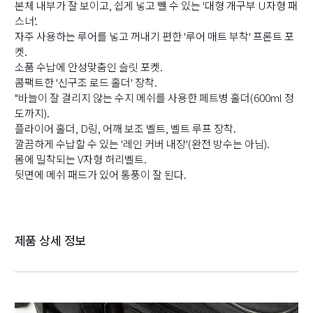
본체 내부가 잘 보이고, 쉽게 넣고 뺄 수 있는 '대형 개구부 U자형 패
스너'.
자주 사용하는 루어를 넣고 꺼내기 편한 '루어 매트 부착' 프론트 포
켓.
소품 수납에 안성맞춤인 슬릿 포켓.
콤팩트한 '신구조 로드 홀더' 장착.
"바늘이 잘 걸리지 않는 수지 메쉬를 사용한 페트병 홀더(600ml 정
도까지).
플라이어 홀더, D링, 어깨 보조 벨트, 벨트 루프 장착.
깔끔하게 수납할 수 있는 '레인 커버 내장'(완전 방수는 아님).
몸에 밀착되는 V자형 허리벨트.
뒷면에 메쉬 패드가 있어 통풍이 잘 된다.
제품 상세 정보