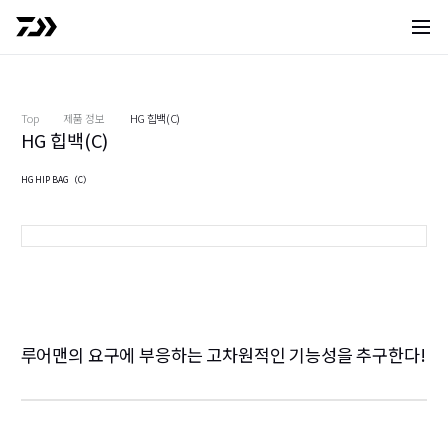
사이트 
Top
제품 정보
HG 힙백(C)
HG 힙백(C)
HG HIP BAG（C）
블랙
루어맨의 요구에 부응하는 고차원적인 기능성을 추구한다!