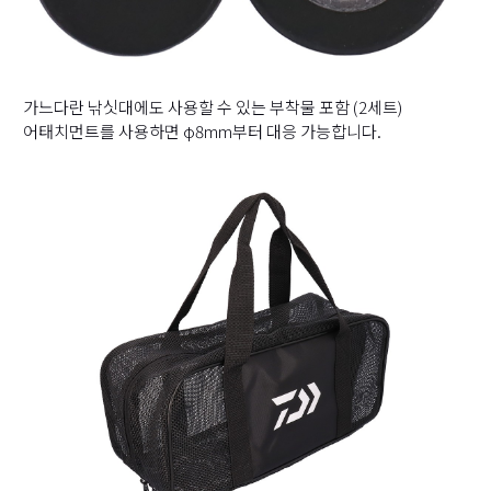
가느다란 낚싯대에도 사용할 수 있는 부착물 포함 (2세트)
어태치먼트를 사용하면 φ8mm부터 대응 가능합니다.