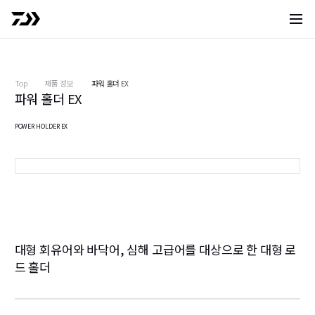
사이트 
Top
제품 정보
파워 홀더 EX
파워 홀더 EX
POWER HOLDER EX
블랙(※이미지는 프로토타입입니다)
대형 회유어와 바닥어, 심해 고급어를 대상으로 한 대형 로
드 홀더