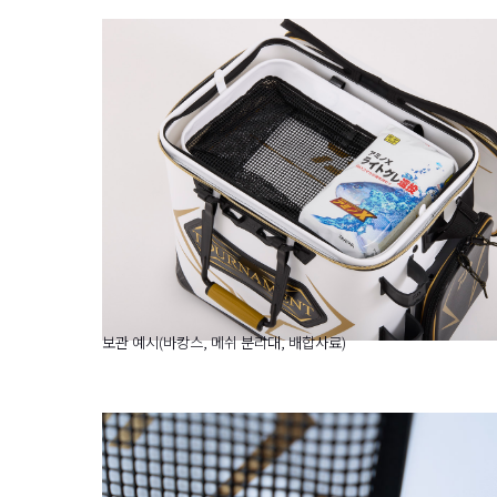
보관 예시(바캉스, 메쉬 분리대, 배합사료)