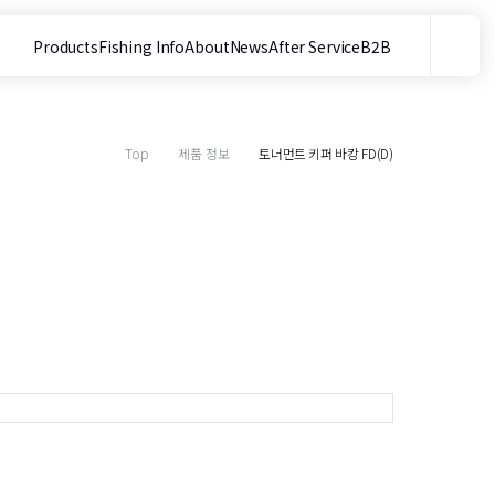
Products
Fishing Info
About
News
After Service
B2B
메뉴
사이트 내 검색
Top
제품 정보
토너먼트 키퍼 바캉 FD(D)
목