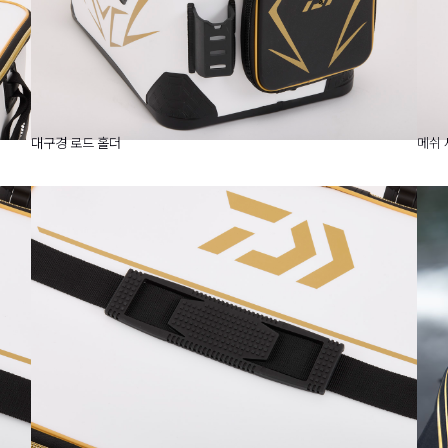
대구경 로드 홀더
메쉬 