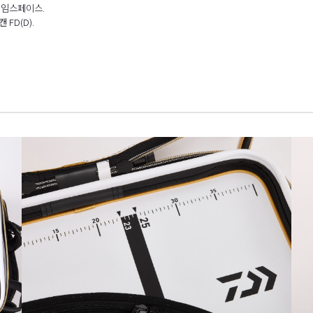
네임스페이스.
FD(D).