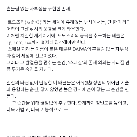
흔들림 없는 자부심을 구현한 존재.
‘토모즈리(友釣り)’라는 세계에 유례없는 낚시에서는, 단 한 마리의
어획이 그날 낚시의 운명을 크게 좌우한다.
이처럼 치열한 세계이기에, 토모즈리의 궁극을 추구하는 태클은
1g, 1cm, 1초까지 철저히 집착해야만 한다.
‘스페셜’이라는 이름이 붙은 태클은 DAIWA의 흔들림 없는 자부심
과 함께 세상에 선보여졌다.
그러나 그 발걸음을 멈추는 순간, ‘스페셜’의 존재 의의는 사라질 만
큼 무거운 숙명을 지닌다.
일절의 타협 없이 탄생한 이 태클들은 아유(鮎) 장인의 뛰어난 기술
과 융합하는 순간, 닿지 않았던 높은 경지에 손이 닿는 그 순간을 만
든다.
― 그 순간을 위해 끊임없이 추구한다. 한계까지 정밀도를 높이고,
더욱 가볍고, 더욱 기능적으로. ―