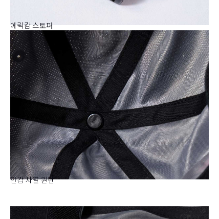
에릭캄 스토퍼
안감 차열 원단