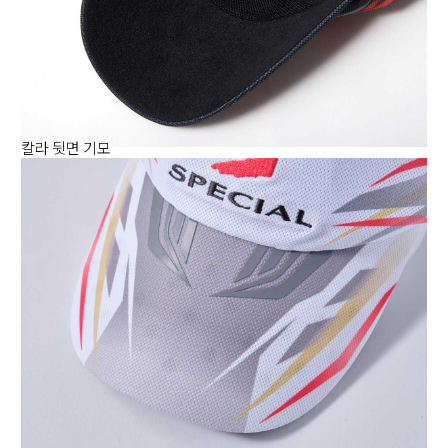
칼라 뒷면 기모