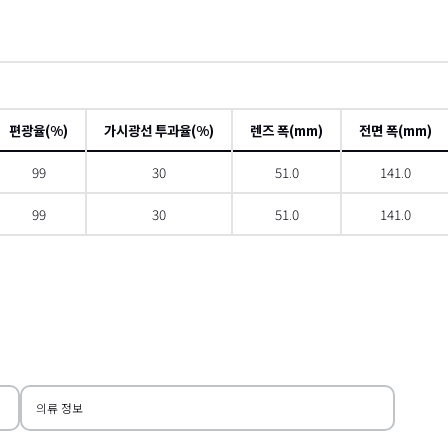
편광율(%)
가시광선 투과율(%)
렌즈 폭(mm)
전면 폭(mm)
99
30
51.0
141.0
99
30
51.0
141.0
 스크롤
오른쪽
의류 정보