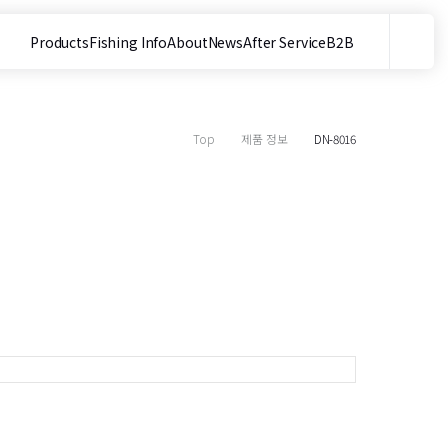
Products
Fishing Info
About
News
After Service
B2B
메뉴
사이트 내 검색
Top
제품 정보
DN-8016
목