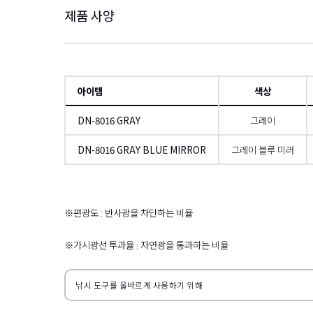
제품 사양
아이템
색상
DN-8016 GRAY
그레이
DN-8016 GRAY BLUE MIRROR
그레이 블루 미러
왼쪽으로
※편광도 : 반사광을 차단하는 비율
※가시광선 투과율 : 자연광을 통과하는 비율
낚시 도구를 올바르게 사용하기 위해