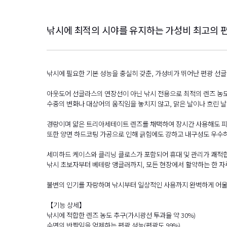
낚시에 최적의 시야를 유지하는 가성비 최고의 편
낚시에 필요한 기본 성능을 충실히 갖춘, 가성비가 뛰어난 편광 선글
아웃도어 선글라스의 연장선이 아닌 낚시 전용으로 최적의 렌즈 농도
수중의 변화나 대상어의 움직임을 놓치지 않고, 맑은 날이나 흐린 
경량이며 얇은 트리아세테이트 렌즈를 채택하여 장시간 사용해도 
또한 양면 하드코팅 가공으로 인해 긁힘에도 강하고 내구성도 우수하
세미하드 케이스와 클리닝 클로스가 포함되어 휴대 및 관리가 쾌적
낚시 초보자부터 베테랑 앵글러까지, 모든 현장에서 활약하는 한 자
불변의 인기를 자랑하며 낚시부터 일상적인 사용까지 완벽하게 어울리
【기능 상세】
낚시에 적합한 렌즈 농도 추구(가시광선 투과율 약 30%)
수면의 반짝임을 억제하는 편광 성능(편광도 99%)