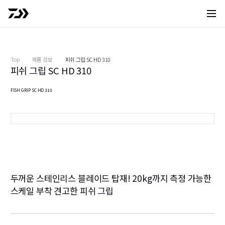
사이트 
Top
제품 정보
피쉬 그립 SC HD 310
피쉬 그립 SC HD 310
FISH GRIP SC HD 310
310(※이미지는 프로토타입입니다.)
다
두꺼운 스테인리스 블레이드 탑재! 20kg까지 측정 가능한
스케일 부착 견고한 피쉬 그립