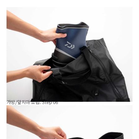
가방/앞치마 조립. Step 06