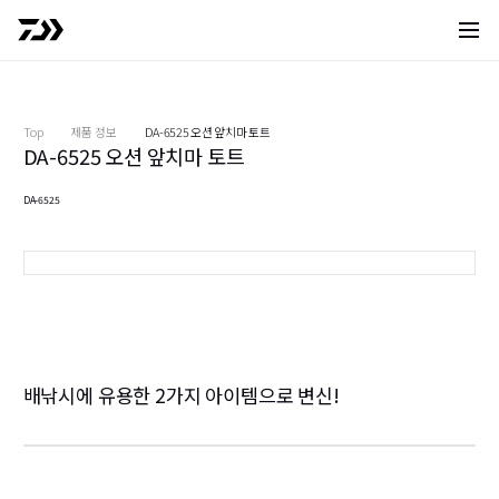
사이트 
Top
제품 정보
DA-6525 오션 앞치마 토트
DA-6525 오션 앞치마 토트
DA-6525
블랙(앞치마)
배낚시에 유용한 2가지 아이템으로 변신!