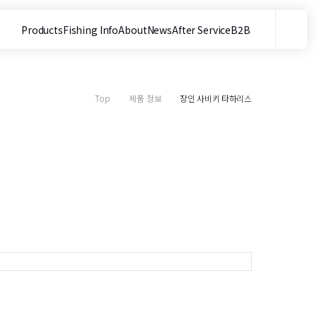
Products
Fishing Info
About
News
After Service
B2B
메뉴
사이트 내 검색
Top
제품 정보
장인 사비키 타하리스
5
2
5
S
S
S
목
3
2
S