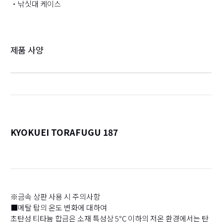
・낚싯대 케이스
제품 사양
KYOKUEI TORAFUGU 187
詳
※금속 상판 사용 시 주의사항
■메탈 탑의 온도 변화에 대하여
초탄성 티타늄 합금은 소재 특성상 5℃ 이하의 저온 환경에서는 탄