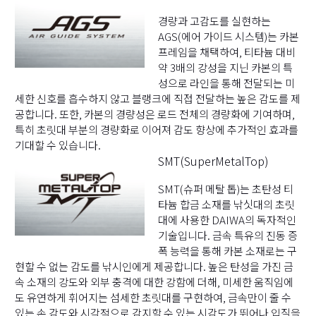
경량과 고감도를 실현하는
AGS(에어 가이드 시스템)는 카본
프레임을 채택하여, 티타늄 대비
약 3배의 강성을 지닌 카본의 특
성으로 라인을 통해 전달되는 미
세한 신호를 흡수하지 않고 블랭크에 직접 전달하는 높은 감도를 제
공합니다. 또한, 카본의 경량성은 로드 전체의 경량화에 기여하며,
특히 초릿대 부분의 경량화로 이어져 감도 향상에 추가적인 효과를
기대할 수 있습니다.
SMT(SuperMetalTop)
SMT(슈퍼 메탈 톱)는 초탄성 티
타늄 합금 소재를 낚싯대의 초릿
대에 사용한 DAIWA의 독자적인
기술입니다. 금속 특유의 진동 증
폭 능력을 통해 카본 소재로는 구
현할 수 없는 감도를 낚시인에게 제공합니다. 높은 탄성을 가진 금
속 소재의 강도와 외부 충격에 대한 강함에 더해, 미세한 움직임에
도 유연하게 휘어지는 섬세한 초릿대를 구현하여, 금속만이 줄 수
있는 손 감도와 시각적으로 감지할 수 있는 시감도가 뛰어나 입질을