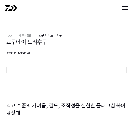
사이트 
Top
제품 정보
교쿠에이 토라후구
교쿠에이 토라후구
KYOKUEI TORAFUGU
187
1
최고 수준의 가벼움, 감도, 조작성을 실현한 플래그십 복어
낚싯대