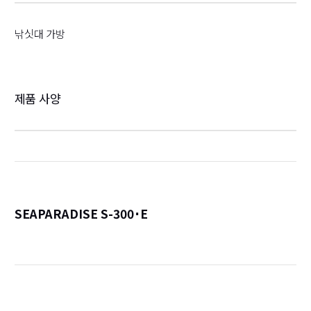
낚싯대 가방
제품 사양
SEAPARADISE S-300･E
詳