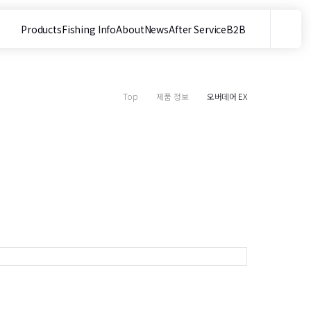
Products
Fishing Info
About
News
After Service
B2B
메뉴
사이트 내 검색
Top
제품 정보
오버데어 EX
목
1
1