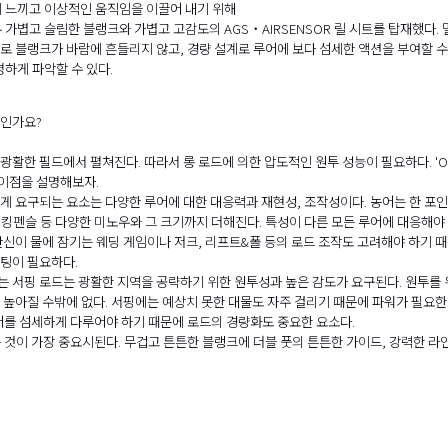
 느끼고 이상적인 움직임을 이끌어 내기 위해
 매우 가볍고 슬림한 블랭크와 가볍고 고감도의 AGS・AIRSENSOR 릴 시트를 탑재했
계로 블랭크가 바람에 흔들리지 않고, 경량 설계로 루어에 보다 섬세한 액션을 부여할 
하게 파악할 수 있다.
엇인가요?
광활한 필드에서 펼쳐진다. 따라서 롱 로드에 의한 압도적인 원투 성능이 필요하다. 'OV
이점을 설명해보자.
게 요구되는 요소는 다양한 루어에 대한 대응력과 재현성, 조작성이다. 농어는 한 포
킹펜슬 등 다양한 미노우와 그 크기까지 더해진다. 특성이 다른 모든 루어에 대응해야
반신이 물에 잠기는 웨딩 게임이나 저크, 리프트&폴 등의 로드 조작도 고려해야 하기 
팅이 필요하다.
 서핑 로드는 광활한 지역을 공략하기 위한 원투성과 높은 감도가 요구된다. 원투를 
 높아질 수밖에 없다. 서핑에는 예상치 못한 대물도 자주 걸리기 때문에 파워가 필요한 
루어를 섬세하게 다루어야 하기 때문에 로드의 경량화도 중요한 요소다.
 것이 가장 중요시된다. 무겁고 튼튼한 블랭크에 더블 풋의 튼튼한 가이드, 강력한 