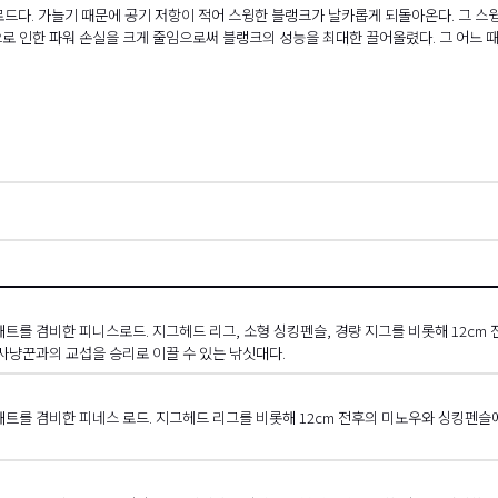
란 로드다. 가늘기 때문에 공기 저항이 적어 스윙한 블랭크가 날카롭게 되돌아온다. 그 
으로 인한 파워 손실을 크게 줄임으로써 블랭크의 성능을 최대한 끌어올렸다. 그 어느 
배트를 겸비한 피니스로드. 지그헤드 리그, 소형 싱킹펜슬, 경량 지그를 비롯해 12cm
사냥꾼과의 교섭을 승리로 이끌 수 있는 낚싯대다.
 배트를 겸비한 피네스 로드. 지그헤드 리그를 비롯해 12cm 전후의 미노우와 싱킹펜