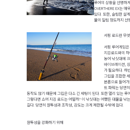
루어의 상황을 선명하게
OVERTHERE EX는
있다. 또한, 슬림한 설
물의 밀림 정도까지 선명
서핑 로드란 무
서핑 루어게임은 
지깅로드와의 차
농어 낚싯대에 크
바이브레이션, 싱
가 필요하다. 하
그립을 조합한 세
본론으로 들어가는
트 파워는 당연히
동작도 많기 때문에 그립은 다소 긴 세팅이 된다. 또한 멀리 있는 
그렇다면 쇼어 지깅 로드는 어떨까? 이 낚싯대는 어쨌든 대물을 낚는
길다. 당연히 원투성과 조작성, 감도는 크게 제한될 수밖에 없다.
원투성을 강화하기 위해