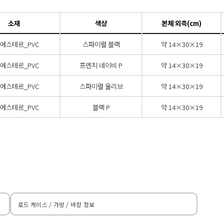
소재
색상
본체 외측(cm)
에스테르_PVC
스파이럴 블랙
약 14×30×19
에스테르_PVC
프렌치 네이비 P
약 14×30×19
에스테르_PVC
스파이럴 올리브
약 14×30×19
에스테르_PVC
블랙 P
약 14×30×19
 스크롤
오른쪽
로드 케이스 / 가방 / 바캉 정보