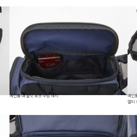
메인룸 내 슬릿 포켓 수납 예시
메인룸
멀티 