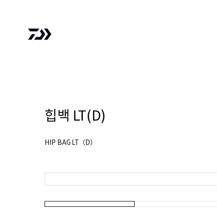
힙백 LT(D)
HIP BAG LT（D）