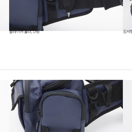
플라이어 홀더, D링
김서림