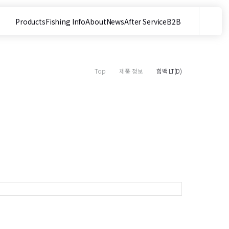
Products
Fishing Info
About
News
After Service
B2B
메뉴
사이트 내 검색
Top
제품 정보
힙백 LT(D)
목