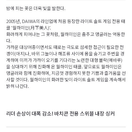
밤에 피는 꽃은 더욱 빛을 발한다.
2005년, DAIWA의 라인업에 처음 등장한 라이트 솔트 게임 전용 태
클 ‘월하미인(月下美人)’.
화려하게 피어나는 그 꽃처럼, 월하미인은 춤추고 앵글러는 역동한
다.
가까운 대상어종이면서도 때로는 극도로 섬세한 접근이 필요한 전
갱이(아지)나, 바위 그늘이나 해조류 사이에 몸을 숨기고 주변을 경
계하며 미끼가 가까이 오기를 기다리는 노련한 대형 볼락(메바루)
을 상대하기 위해 진화해 온 월하미인 태클. 앞으로도 월하미인은
앵글러와 함께 진화하며, 지금껏 경험하지 못한 기쁨과 즐거움을 선
사할 것이다. 월하미인의 화려한 빛이 라이트 솔트 게임을 계속해서
밝혀 나간다.
리더 손상이 대폭 감소! 바치콘 전용 스위블 내장 싱커