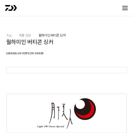
1
사이트 
2
Top
제품 정보
월하미인 버티콘 싱커
월하미인 버티콘 싱커
GEKKABIJIN VERTICON SINKER
10호 (※이미지는 예시입니다.)
다
다
1