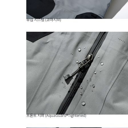
뷰업 시스템 (코하시브)
프론트 지퍼 (AquaGuard®Tightened)