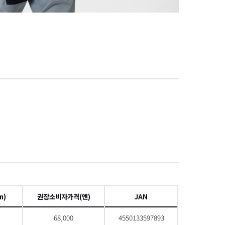
項
m)
권장소비자가격(엔)
JAN
68,000
4550133597893