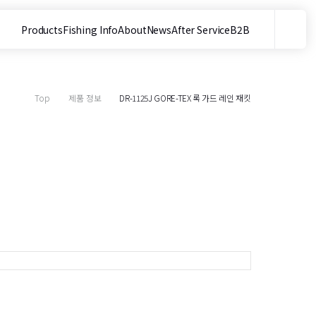
Products
Fishing Info
About
News
After Service
B2B
메뉴
사이트 내 검색
Top
제품 정보
DR-1125J GORE-TEX 록 가드 레인 재킷
목