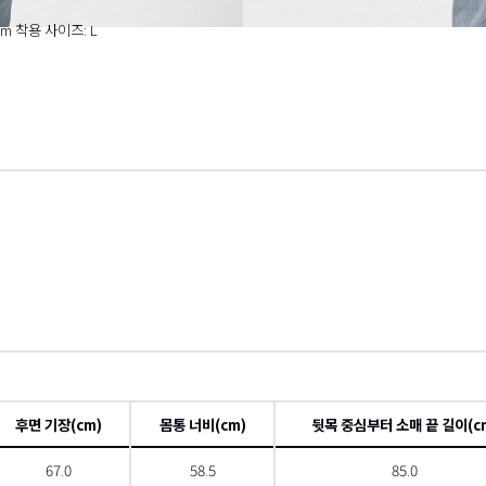
cm 착용 사이즈: L
후면 기장(cm)
몸통 너비(cm)
뒷목 중심부터 소매 끝 길이(c
67.0
58.5
85.0