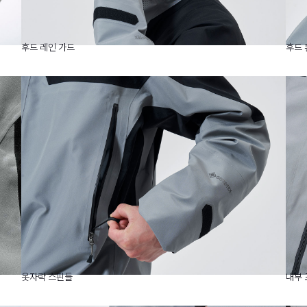
후드 레인 가드
후드 
옷자락 스핀들
내부 