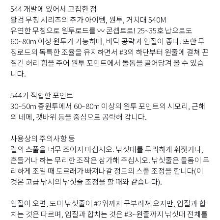
544 개발에 있어서 고집한 점
활검 무칭 시리즈의 추가 아이템, 원투, 거치대 540M
유연한 무칭으로 원투로드를 〰️ 콘셉트로! 25~35호 납으로도
60~80m 이상 원투가 가능하며, 바닥 공략과 입질이 좋다. 또한 무
칭로드의 독특한 조율을 유지하면서 #3의 하단부터 원줄에 걸쳐 끈
질긴 허리 힘을 주어 원투 포인트에서 돌돔을 끌어당겨 올 수 있습
니다.
544가 적합한 포인트
30~50m 중원투에서 60~80m 이상의 원투 포인트의 시모리, 근해
의 네메, 갯바위 등을 중심으로 공략해 갑니다.
사용상의 주의사항 등
릴의 스풀을 너무 조이지 마십시오. 낚싯대를 무리하게 휘젓거나,
흔들거나 하는 무리한 조작은 삼가해 주십시오. 낚싯줄은 돌돔이 무
리하게 조일 때 도르래가 빠져나갈 정도의 스풀 조정을 합니다(이
것은 고급 낚시의 낚싯줄 조정을 할 때와 같습니다).
입질이 오면, 도미 낚싯줄이 #2위까지 구부러져 오지만, 입질과 합
치는 것은 다르며, 입질과 합치는 것은 #3~원줄까지 낚싯대 전체를