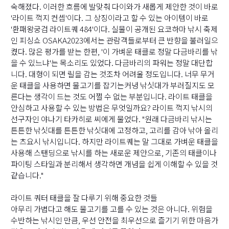
숙해졌다. 이러한 흐름에 발맞춰 다이와가 새롭게 제안한 것이 바로
'라이트 꺽지 컨셉'이다. 그 상징이라고 할 수 있는 아이템이 바로
'환패왕궁검 라이트퀘 484'이다. 실물이 공개된 요코하마 낚시 축제
인 피싱쇼 OSAKA2023에서는 관람객들로부터 큰 반향을 불러일으
켰다. 많은 평가를 받는 한편, '이 가벼운 태클로 정말 다금바리를 낚
을 수 있느냐'는 목소리도 있었다. 다금바리의 파워는 정말 대단합
니다. 대형이 되면 릴을 감는 것조차 어려울 정도입니다. 너무 무거
운 태클을 사용하면 물고기를 잡기는커녕 낚싯대가 부러질지도 모
른다는 생각이 드는 것도 어쩔 수 없는 부분입니다. 라이트 태클을
안심하고 사용할 수 있는 방법은 무엇일까요? 라이트 꺽지 낚시의
선구자인 야나기 타카히로 씨에게 물었다. "원래 다금바리 낚시는
튼튼한 낚싯대를 튼튼한 낚싯대에 고정하고, 고리를 감아 낚아 올리
는 츠요시 낚시입니다. 하지만 라이트퀘는 말 그대로 가벼운 태클을
사용해 스탠딩으로 낚시를 하는 새로운 제안으로, 기존의 태클이나
파이팅 스타일과 분리해서 생각하면 개념을 쉽게 이해할 수 있을 것
같습니다."
라이트 쿼터 태클을 잘 다루기 위해 중요한 것들
아무리 가볍다고 해도 물고기를 고를 수 있는 것은 아니다. 위험을
수반하는 낚시인 만큼, 우선 안전을 최우선으로 즐기기 위한 마음가