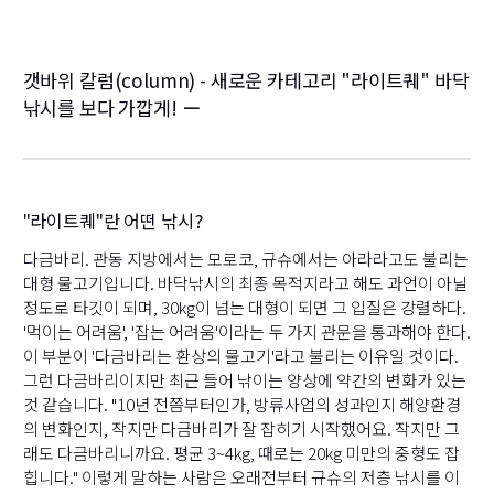
갯바위 칼럼(column) - 새로운 카테고리 "라이트퀘" 바닥
낚시를 보다 가깝게! ー
"라이트퀘"란 어떤 낚시?
다금바리. 관동 지방에서는 모로코, 규슈에서는 아라라고도 불리는
대형 물고기입니다. 바닥낚시의 최종 목적지라고 해도 과언이 아닐
정도로 타깃이 되며, 30kg이 넘는 대형이 되면 그 입질은 강렬하다.
'먹이는 어려움', '잡는 어려움'이라는 두 가지 관문을 통과해야 한다.
이 부분이 '다금바리는 환상의 물고기'라고 불리는 이유일 것이다.
그런 다금바리이지만 최근 들어 낚이는 양상에 약간의 변화가 있는
것 같습니다. "10년 전쯤부터인가, 방류사업의 성과인지 해양환경
의 변화인지, 작지만 다금바리가 잘 잡히기 시작했어요. 작지만 그
래도 다금바리니까요. 평균 3~4kg, 때로는 20kg 미만의 중형도 잡
힙니다." 이렇게 말하는 사람은 오래전부터 규슈의 저층 낚시를 이