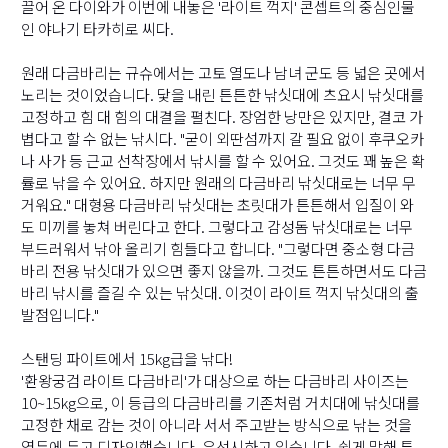
끌어 온 다이와가 이번에 내놓은 '라이트 꺽지' 콘셉트의 중심인물
인 야나기 타카히로 씨다.
원래 다금바리는 규슈에서는 고토 열도나 남녀 군도 등 넓은 곳에서
노리는 것이었습니다. 닻을 내린 튼튼한 낚싯대에 츠요시 낚싯대를
고정하고 힘 대 힘의 대결을 펼친다. 장엄한 낭만은 있지만, 결코 가
볍다고 할 수 없는 낚시다. "굳이 외딴섬까지 갈 필요 없이 후쿠오카
나 사가 등 근교 선착장에서 낚시를 할 수 있어요. 그것도 꽤 높은 확
률로 낚을 수 있어요. 하지만 원래의 다금바리 낚싯대로는 너무 무
거워요." 대형용 다금바리 낚싯대는 초릿대가 튼튼해서 입질이 와
도 미끼를 놓쳐 버린다고 한다. 그렇다고 감성돔 낚싯대로는 너무
부드러워서 낚아 올리기 힘들다고 합니다. "그렇다면 중소형 다금
바리 전용 낚싯대가 있으면 좋지 않을까. 그것도 튼튼하면서도 다금
바리 낚시를 즐길 수 있는 낚싯대. 이것이 라이트 꺽지 낚싯대의 출
발점입니다."
스탠딩 파이트에서 15kg급을 낚다!
'환왕궁검 라이트 다금바리'가 대상으로 하는 다금바리 사이즈는
10~15kg으로, 이 등급의 다금바리를 기존처럼 거치대에 낚싯대를
고정한 채로 감는 것이 아니라 서서 주고받는 방식으로 낚는 것을
염두에 두고 디자인했습니다. 우선시하고 있습니다. 쉽게 말해 튼