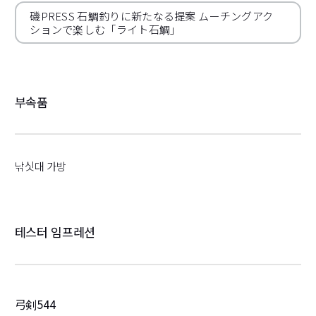
磯PRESS 石鯛釣りに新たなる提案 ムーチングアク
ションで楽しむ「ライト石鯛」
부속품
낚싯대 가방
테스터 임프레션
弓剣544