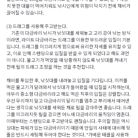
치 못한 대물이 먹어치워도 낚시인에게 위험이 닥치기 전에 채비가
끊어질 수 있습니다.
(3) 드래그를 사용해 주고받는다.
기존의 다금바리 낚시가 낚싯대를 세워놓고 고리 감아 낚는 방식
이라면, 라이트 다금바리는 드래그를 이용한 부드러운 입질이 기본
입니다. 드래그를 미끄러지게 함으로써 유리한 자세를 유지할 수 있
고, 이로 인해 스탠딩으로 입질을 받을 수 있게 되었다고 해도 과언
이 아니다. 물고기가 먹었을 때 당황하지 않도록 낚싯대를 꺼내기
전에 릴의 드래그 조정을 하는 것을 추천합니다.
채비를 투입한 후, 낚싯대를 내려놓고 입질을 기다립니다. 미끼를
먹은 물고기가 달려와서 낚싯대가 들어왔을 때 입질을 시작하는데,
아무리 중소형 다금바리라고 해도 먹은 직후의 입질은 강렬합니다.
우선 무리하지 말고 다금바리의 달리기를 멈추고 뿌리에서 떼어낸
다는 생각으로 낚싯대를 세워둔 채로 릴을 감아주면 좋습니다. 드래
그를 미끄러지듯 릴을 감으면 어느새 다금바리의 움직임이 멈춘다.
이때부터는 스탠딩으로 주고받아도 괜찮습니다. 주의할 점은 역시
상대는 파워가 있는 다금바리이기 때문에 만일의 사태에 대비해 뒷
줄은 반드시 세팅해 두어야 한다는 것이다. "가벼운 태클을 사용하