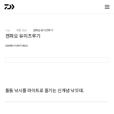
사이트 
Top
제품 정보
겐파오 유미츠루기
겐파오 유미츠루기
GENPAO YUMITURUGI
환覇王 弓剣524
5
4
돌돔 낚시를 라이트로 즐기는 신개념 낚싯대.