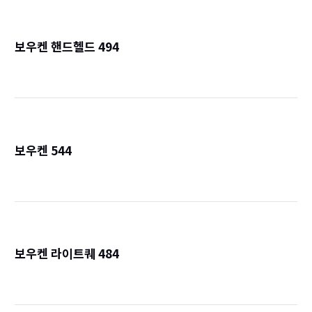
보우켄 핸드헬드 494
詳
보우켄 544
詳
보우켄 라이트퀘 484
詳