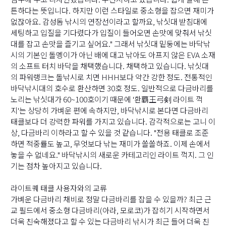
튼하다는 뜻입니다. 하지만 이런 스타일로 중소형을 잡으면 재미가
없잖아요. 감성돔 낚시의 연장선이라고 할까요, 낚싯대 받침대에
세팅하고 입질을 기다렸다가 입질이 들어오면 손맛에 맞춰서 낚싯
대를 잡고 손맛을 즐기고 싶어요." 그래서 낚싯대 밑둥에는 바닥낚
시의 기본인 돌멩이가 아닌 배에 대고 낚아도 아프지 않은 EVA 소재
의 소프트 터치 바닥을 채택했습니다. 채택하고 있습니다. 낚싯대
의 파워랭크는 돌낚시로 치면 HHH보다 약간 강한 정도. 전통적인
바닥낚시대의 호수로 환산하면 30호 정도. 일반적으로 다금바리를
노리는 낚싯대가 60~100호이기 때문에 '환覇王弓剣 라이트 꺽
지'는 상당히 가벼운 편에 속하지만, 바닥낚시로 본다면 다금바리
태클보다 더 강력한 파워를 가지고 있습니다. 감각적으로는 고니 이
상, 다금바리 이하라고 할 수 있을 것 같습니다. "전용 태클로 조준
하면 적중률도 높고, 무엇보다 낚는 재미가 쏠쏠하죠. 이제 손에서
놓을 수 없네요." 바닥낚시의 새로운 카테고리인 라이트 꺽지. 그 인
기는 점차 높아지고 있습니다.
라이트퀘 태클 사용자와의 교류
가벼운 다금바리 채비로 정말 다금바리를 잡을 수 있을까? 최근 근
교 필드에서 중소형 다금바리(아라, 모로코)가 잡히기 시작하면서
더욱 친숙해졌다고 할 수 있는 다금바리 낚시가 최근 들어 더욱 친