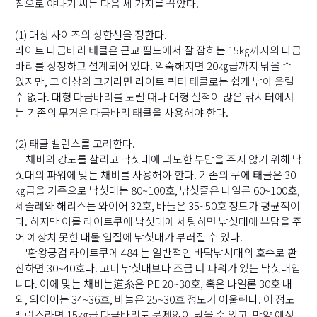
짐으로 야나기 씨는 다음 세 가지를 꼽았다.
(1) 대상 사이즈의 상한선을 정한다.
라이트 다금바리 태클은 근교 필드에서 잘 잡히는 15㎏까지의 다금
바리를 상정하고 설계되어 있다. 익숙해지면 20㎏급까지 낚을 수
있지만, 그 이상의 크기라면 라이트 쿼터 태클로는 쉽게 낚아 올릴
수 없다. 대형 다금바리를 노릴 때나 대형 실적이 많은 낚시터에서
는 기존의 무거운 다금바리 태클을 사용해야 한다.
(2) 태클 밸런스를 고려한다.
채비의 강도를 살리고 낚싯대에 과도한 부담을 주지 않기 위해 낚
싯대의 파워에 맞는 채비를 사용해야 한다. 기존의 쿠에 태클은 30
㎏급을 기준으로 낚싯대는 80~100호, 낚싯줄은 나일론 60~100호,
세즐레와 해리스는 와이어 32호, 바늘은 35~50호 정도가 평균적이
다. 하지만 이를 라이트쿠에 낚싯대에 세팅하면 낚싯대에 부담을 주
어 예상치 못한 대물 입질에 낚싯대가 부러질 수 있다.
'환왕궁검 라이트쿠에 484'는 일반적인 바닥낚시대의 호수로 환
산하면 30~40호다. 고니 낚싯대보다 조금 더 파워가 있는 낚싯대입
니다. 이에 맞는 채비는道糸은 PE 20~30호, 혹은 나일론 30호 내
외, 와이어는 34~36호, 바늘은 25~30호 정도가 어울린다. 이 정도
밸런스라면 15㎏급 다금바리도 문제없이 낚을 수 있고, 만약 예상