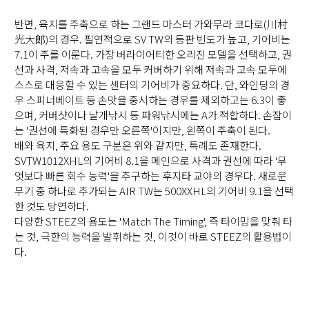
반면, 육지를 주축으로 하는 그랜드 마스터 가와무라 코다로(川村
光大郎)의 경우. 필연적으로 SV TW의 등판 빈도가 높고, 기어비는
7.1이 주를 이룬다. 가장 버라이어티한 오리진 모델을 선택하고, 권
선과 사격, 저속과 고속을 모두 커버하기 위해 저속과 고속 모두에
스스로 대응할 수 있는 센터의 기어비가 중요하다. 단, 와인딩의 경
우 스피너베이트 등 손맛을 중시하는 경우를 제외하고는 6.3이 좋
으며, 커버샷이나 날개낚시 등 파워낚시에는 A가 적합하다. 손잡이
는 '권선에 특화된 경우만 오른쪽'이지만, 왼쪽이 주축이 된다.
배와 육지, 주요 용도 구분은 위와 같지만, 특례도 존재한다.
SVTW1012XHL의 기어비 8.1을 메인으로 사격과 권선에 따라 '무
엇보다 빠른 회수 능력'을 추구하는 후지타 교야의 경우다. 새로운
무기 중 하나로 추가되는 AIR TW는 500XXHL의 기어비 9.1을 선택
한 것도 당연하다.
다양한 STEEZ의 용도는 'Match The Timing', 즉 타이밍을 맞춰 타
는 것, 극한의 능력을 발휘하는 것, 이것이 바로 STEEZ의 활용법이
다.