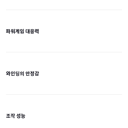
파워게임 대응력
詳
와인딩의 안정감
詳
조작 성능
詳