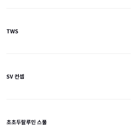
TWS
詳
SV 컨셉
詳
초초두랄루민 스풀
詳