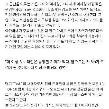
그 근간을 이루는 것은 다이와 역사상, 아니 세계 역사상 가장 작은
구경인 φ28mmAIR 스풀이다. 소재는 강도를 유지하면서도 압도
적인 경량감을 자랑하는 신뢰의 G1 듀랄루민 소재를 사용했다. 그
압도적인 저관성은 큰 개구부를 갖춘 TWS와의 시너지로 가속도를
내며 부드러운 라인 방출을 약속한다.
아카바네가 주목하는 것은 더 작고 가벼운 루어를 자유자재로 다룰
수 있을 뿐만 아니라 '더 긴 어프로치와 부드러운 착수'가 가능하다
는 점이다. 험난한 현장에서 한 마리라도 더 잡을 수 있는 강력한 무
기가 될 것임에는 의심의 여지가 없다.
"더 이상 8lb. 라인은 등장할 기회가 적다. 앞으로는 5~6lb가 주
력이 될 것이다. 더 이상 스피닝의 영역"
명기 T3AIR의 사용자로서 전국 트레일에서 많은 활약을 펼쳐온 JB
TOP 50 컴페티션 카와구치 나오토는 AIR TW로 전환한 순간, 베이
트 피네스 머신의 라인 기준치인 8lb가 더 이상 오버스펙이 아님을
느꼈다고 한다.
물리지 않고 부드럽게 미끄러지는 독자적인 드래그 메커니즘인