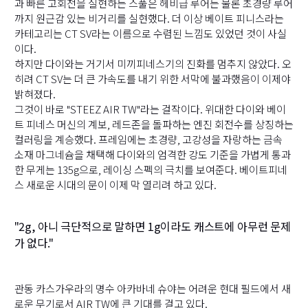
과 빠른 고회전을 실현하는 스풀은 헤비급 루어는 물론 초경량 루어
까지 원근감 있는 비거리를 실현했다. 더 이상 베이트 피니스라는
카테고리는 CT SV라는 이름으로 수렴된 느낌도 있었던 것이 사실
이다.
하지만 다이와는 거기서 미끼피네스기의 진화를 멈추지 않았다. 오
히려 CT SV는 더 큰 가속도를 내기 위한 서막에 불과했음이 이제야
밝혀졌다.
그것이 바로 "STEEZ AIR TW"라는 걸작이다. 위대한 다이와 베이
트 피네스 머신의 계보, 레드존을 돌파하는 엔진 회전수를 상징하는
컬러링을 계승했다. 프레임에는 초경량, 고강성을 자랑하는 금속
소재 마그네슘을 채택해 다이와의 엄격한 강도 기준을 가볍게 통과
한 무게는 135g으로, 레이싱 스펙의 극치를 보여준다. 베이트피네
스 새로운 시대의 문이 이제 막 열리려 하고 있다.
"2g, 아니 극단적으로 말하면 1g이라도 캐스트에 아무런 문제
가 없다."
관동 카스가우라의 명수 아카바네 슈야는 어려운 현대 필드에서 새
로운 무기로서 AIR TW에 큰 기대를 걸고 있다.