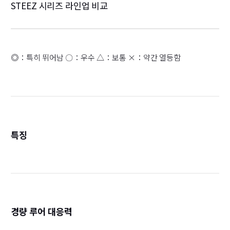
STEEZ 시리즈 라인업 비교
◎：특히 뛰어남 〇：우수 △：보통 ×：약간 열등함
특징
詳
경량 루어 대응력
詳