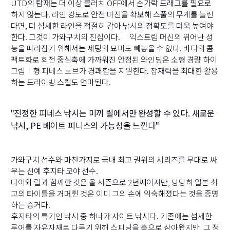
UTD의 탑재는 더 이상 클러치 OFF에서 손가락 드래그를 필요로
하지 않는다. 라인 강도로 안전 마진을 확보해 스풀의 무게를 늘린
다면, 더 섬세한 라인을 적절히 감아 낚시의 정확도를 더욱 높여야
한다. 그것이 가와구치의 진심이다. 익스트림 머신의 뛰어난 성
능을 따라잡기 위해서는 세팅의 묘미도 빼놓을 수 없다. 바디의 콤
팩트화로 회전 중심축에 가까워진 안정된 와인딩은 소형 경량 하이
그립Ⅰ형 피네스 노브가 경쾌함을 지원한다. 잠재력을 최대한 활용
하는 드라이빙 스킬도 연마된다.
"진정한 피네스 낚시는 미끼 릴에서만 완성할 수 있다. 새로운
낚시, PE 베이트 피니스의 가능성을 느낀다"
가와구치 선수와 마찬가지로 국내 최고 권위의 시리즈를 무대로 싸
우는 신예 후지타 쿄야 선수.
다이와 릴과 함께한 것은 올 시즌으로 2년째이지만, 당당히 일본 최
고의 타이틀을 거머쥔 것은 이미 그의 손에 익숙해졌다는 것을 증명
하는 증거다.
후지타의 특기인 낚시 중 하나가 사이트 낚시다. 기존에는 섬세한
루어를 자유자재로 다루기 위해 스피닝을 축으로 삼아왔지만, 그 정