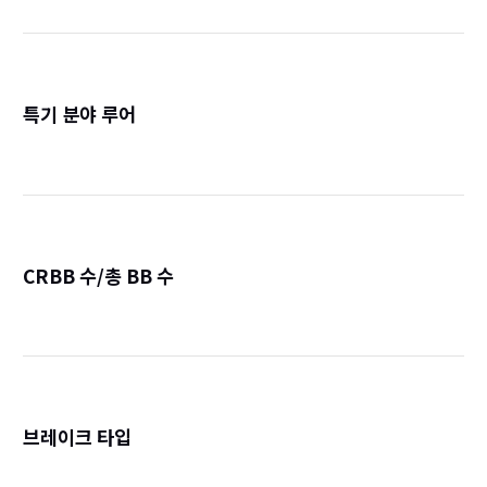
특기 분야 루어
詳
CRBB 수/총 BB 수
詳
브레이크 타입
詳