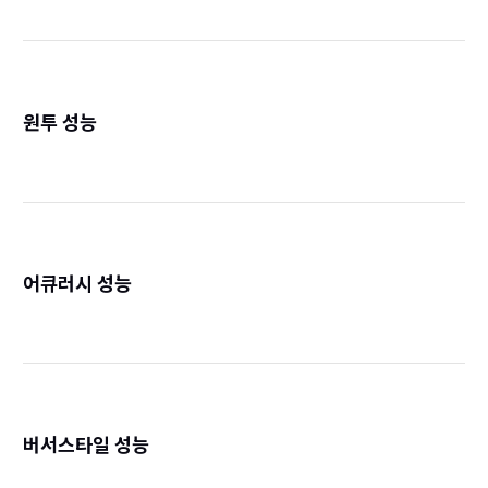
원투 성능
詳
어큐러시 성능
詳
버서스타일 성능
詳