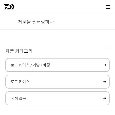
사이트 
제품을 필터링하다
로드 케이스 / 가방 / 바캉
로드 케이스
｜
제품목록
Products
제품 카테고리
자세
Top
제품 정보
제품 목록
검색 결과
0020
건(
1～20
건 표시)
로드 케이스
로드 케이스