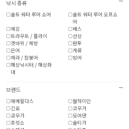
에어쉘 로드 케이스 (A)
콤팩트 로드 커버 이소(갯
낚시 종류
자세
바위) (A)
제조사 희망소비자가격
솔트 워터 루어 쇼어
솔트 워터 루어 오프쇼
39,700~43,100엔
제조사 희망소비자가격
어
1,990엔
에깅
배스
트라우트 / 플라이
선상
갯바위 / 제방
원투
로드 케이스
로드 케이스
은어
계류
다이와 주걱 로드 케이스
F 로드 케이스 (C)
헤라 / 참붕어
빙어
(G)
해상낚시터 / 해상좌
제조사 희망소비자가격
대
8,200~10,900엔
제조사 희망소비자가격
44,300엔
브랜드
자세
에메랄다스
월하미인
로드 케이스
로드 케이스
긴로
코우가
헤라 로드 케이스 LT(D)
라이트 로드 케이스 (D)
쿄우가
모어댄
프렛소
솔티가
제조사 희망소비자가격
제조사 희망소비자가격
19,000~22,000엔
11,300~16,500엔