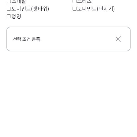
스페셜
스티즈
토너먼트(갯바위)
토너먼트(던지기)
청명
로드 케이스
로드 케이스
라이트 로드 케이스 슬림
휴대용 로드 케이스 (B)
선택 조건 충족
(C)
제조사 희망소비자가격
판매점에 문의
제조사 희망소비자가격
7,800~10,500엔
로드 케이스
로드 케이스
록쇼어 로드 케이스(A)
로드 케이스 은어 150(J)
제조사 희망소비자가격
제조사 희망소비자가격
28,400~31,800엔
11,300엔
로드 케이스
로드 케이스