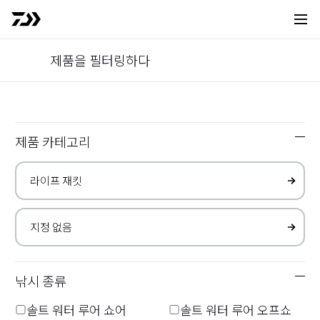
사이트 
제품을 필터링하다
라이프 재킷
｜
제품목록
Products
제품 카테고리
자세
Top
제품 정보
제품 목록
검색 결과
0016
건(
1～16
건 표시)
낚시 종류
자세
팽창식
팽창식
솔트 워터 루어 쇼어
솔트 워터 루어 오프쇼