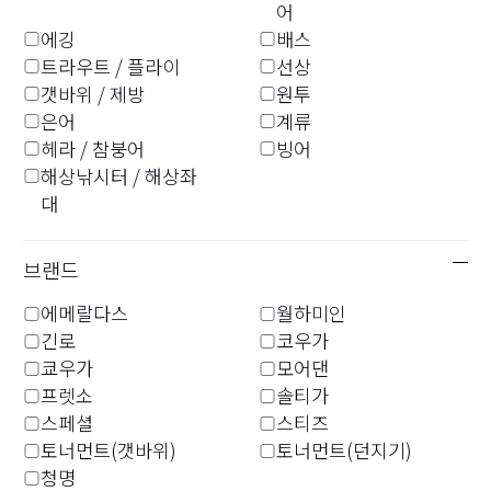
DF-9103 어깨식 자동 수
DF-9105
어
동 팽창식 라이프 재킷
에깅
배스
제조사 희망소비자가격
판매점에 문의
트라우트 / 플라이
선상
제조사 희망소비자가격
판매점에 문의
갯바위 / 제방
원투
은어
계류
헤라 / 참붕어
빙어
해상낚시터 / 해상좌
팽창식
팽창식
대
DF-9403 자동팽창식 라이
DF-9405 허리식 구명조끼
프 재킷 (허리형 자동 수동
제조사 희망소비자가격
브랜드
팽창식)
판매점에 문의
자세
제조사 희망소비자가격
에메랄다스
월하미인
판매점에 문의
긴로
코우가
쿄우가
모어댄
프렛소
솔티가
스페셜
스티즈
고체식
고체식
토너먼트(갯바위)
토너먼트(던지기)
KDF-3023T 토너먼트 배
KDF-3025T 토너먼트 배
청명
리어텍® 사이버 플로트
리어텍® 사이버 플로트